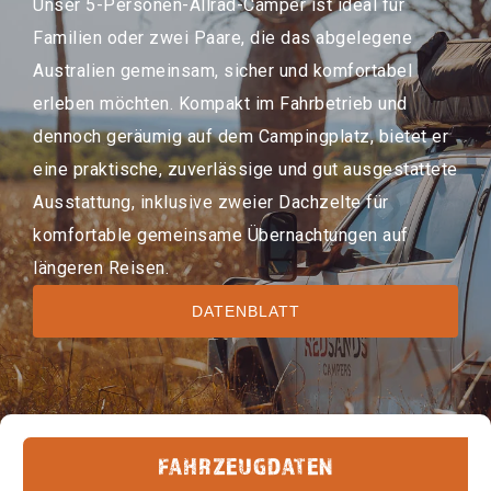
Unser 5-Personen-Allrad-Camper ist ideal für
Familien oder zwei Paare, die das abgelegene
Australien gemeinsam, sicher und komfortabel
erleben möchten. Kompakt im Fahrbetrieb und
dennoch geräumig auf dem Campingplatz, bietet er
eine praktische, zuverlässige und gut ausgestattete
Ausstattung, inklusive zweier Dachzelte für
komfortable gemeinsame Übernachtungen auf
längeren Reisen.
DATENBLATT
FAHRZEUGDATEN