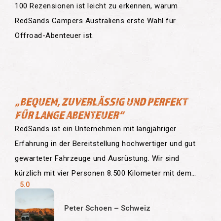
100 Rezensionen ist leicht zu erkennen, warum
RedSands Campers Australiens erste Wahl für
Offroad-Abenteuer ist.
„BEQUEM, ZUVERLÄSSIG UND PERFEKT
FÜR LANGE ABENTEUER“
RedSands ist ein Unternehmen mit langjähriger
Erfahrung in der Bereitstellung hochwertiger und gut
gewarteter Fahrzeuge und Ausrüstung. Wir sind
kürzlich mit vier Personen 8.500 Kilometer mit dem
5.0
Hilux gefahren und waren vom Komfort und der
Zuverlässigkeit beeindruckt. Wir können RedSands
Peter Schoen – Schweiz
Campers uneingeschränkt empfehlen.