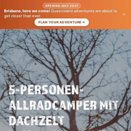
OPENING JULY 2027
Brisbane, here we come!
Queensland adventures are about to
×
get closer than ever.
PLAN YOUR ADVENTURE
5-PERSONEN-
ALLRADCAMPER MIT
DACHZELT